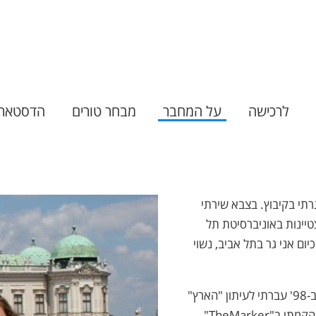
לרכישה
על המחבר
מבחר טורים
הדסטאר
י ובגרתי בקיבוץ. בצבא שירתי
לכלה בהצטיינות באוניברסיטת תל
בהמשך השלמתי גם לימודי תואר שני במנהל עסקים (MBA). כיום אני גר בתל אביב, נשוי
בשנים 96'-98' עבדתי בעיתון "גלובס" בתור כתב במדור שוק ההון. ב-98' עברתי לעיתון "הארץ"
שם שימשתי ככתב במדור שוק ההון ולאחר מכן כעורך. בשנת 2006 הקמתי ב"TheMarker"